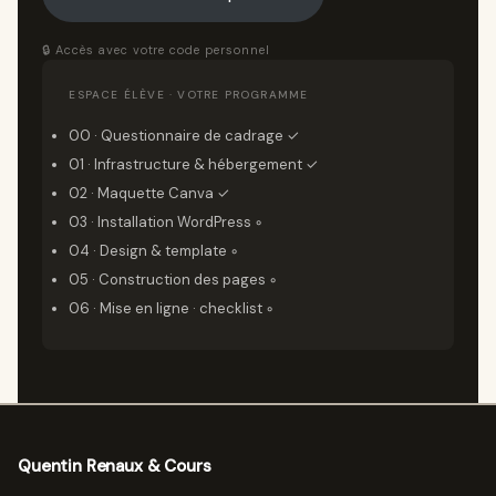
🔒 Accès avec votre code personnel
ESPACE ÉLÈVE · VOTRE PROGRAMME
00 · Questionnaire de cadrage ✓
01 · Infrastructure & hébergement ✓
02 · Maquette Canva ✓
03 · Installation WordPress ◦
04 · Design & template ◦
05 · Construction des pages ◦
06 · Mise en ligne · checklist ◦
Quentin Renaux & Cours